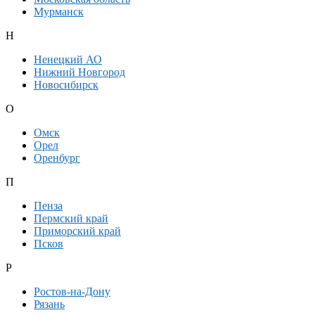
Мурманск
Н
Ненецкий АО
Нижний Новгород
Новосибирск
О
Омск
Орел
Оренбург
П
Пенза
Пермский край
Приморский край
Псков
Р
Ростов-на-Дону
Рязань