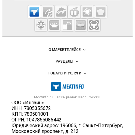
Cсылки на полезные проекты
Meatinfo.ru —
мясо и
мясопродукты
Важные разделы и контакты
Навигация по сайту
О МАРКЕТПЛЕЙСЕ
Новости Meatinfo.ru
РАЗДЕЛЫ
Услуги и цены
Объявления
ТОВАРЫ И УСЛУГИ
Размещение рекламы
Каталог компаний
Мясо, мясопродукты
Публичная оферта
Новости рынка
Скот в живом весе
Контактная информация
Форум
Meatinfo.ru – весь
рынок мяса
России.
Колбасы, сосиски, деликатесы
Политика обработки персональных данных
ООО «Инлайн»
Энциклопедия
Мясные полуфабрикаты
ИНН: 7805355672
Для СМИ
Бренды
КПП: 780501001
Мясные консервы
ОГРН: 1047855085442
Мониторинг
Мясные снеки
Юридический адрес: 196066, г. Санкт-Петербург,
Вакансии
Московский проспект, д. 212
Яйца