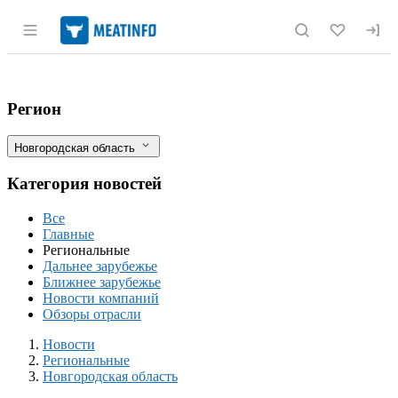
Раздел навигации по сайту meatinfo.r
Новгородского фермера осудили за мош
Фильтры
Регион
Новгородская область
Категория новостей
Все
Главные
Региональные
Дальнее зарубежье
Ближнее зарубежье
Новости компаний
Обзоры отрасли
Новости
Разделы
Новости
Региональные
Новгородская область