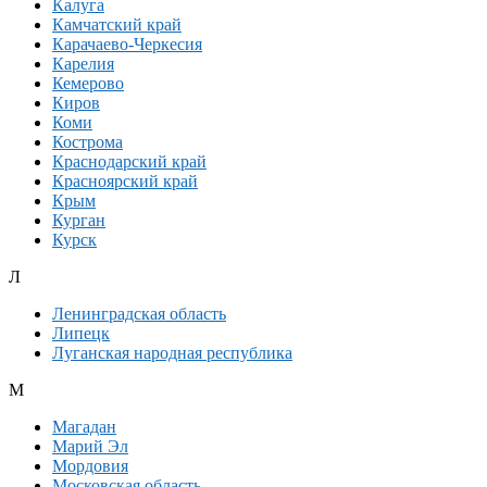
Калуга
Камчатский край
Карачаево-Черкесия
Карелия
Кемерово
Киров
Коми
Кострома
Краснодарский край
Красноярский край
Крым
Курган
Курск
Л
Ленинградская область
Липецк
Луганская народная республика
М
Магадан
Марий Эл
Мордовия
Московская область