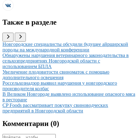
Также в разделе
Иллюстрация новости
Новгородские специалисты обсудили будущее айрширской
породы на международной конференции
Иллюстрация новости
Обнаружены нарушения ветеринарного законодательства в
сельхозпредприятиях Новгородской области с
использованием БПЛА
Иллюстрация новости
Увеличение плодовитости свиноматок с помощью
дополнительного освещения
Иллюстрация новости
Россельхознадзор выявил нарушения у новгородского
производителя колбас
Иллюстрация новости
В Великом Новгороде выявлено использование опасного мяса
в ресторане
Иллюстрация новости
CP Foods рассматривает покупку свиноводческих
предприятий в Новгородской области
Комментарии (
0
)