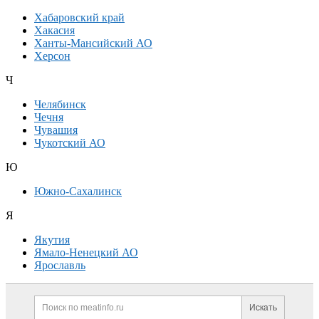
Хабаровский край
Хакасия
Ханты-Мансийский АО
Херсон
Ч
Челябинск
Чечня
Чувашия
Чукотский АО
Ю
Южно-Сахалинск
Я
Якутия
Ямало-Ненецкий АО
Ярославль
Дополнительная информация
Поиск по сайту и ссылк
Искать