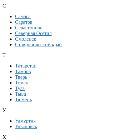
С
Самара
Саратов
Севастополь
Северная Осетия
Смоленск
Ставропольский край
Т
Татарстан
Тамбов
Тверь
Томск
Тула
Тыва
Тюмень
У
Удмуртия
Ульяновск
Х