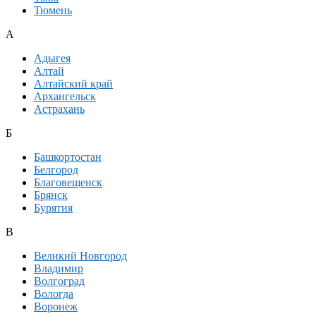
Тюмень
А
Адыгея
Алтай
Алтайский край
Архангельск
Астрахань
Б
Башкортостан
Белгород
Благовещенск
Брянск
Бурятия
В
Великий Новгород
Владимир
Волгоград
Вологда
Воронеж