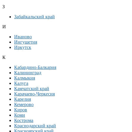
З
Забайкальский край
И
Иваново
Ингушетия
Иркутск
К
Кабардино-Балкария
Калининград
Калмыкия
Калуга
Камчатский край
Карачаево-Черкесия
Карелия
Кемерово
Киров
Коми
Кострома
Краснодарский край
Красноярский край