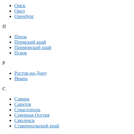
Омск
Орел
Оренбург
П
Пенза
Пермский край
Приморский край
Псков
Р
Ростов-на-Дону
Рязань
С
Самара
Саратов
Севастополь
Северная Осетия
Смоленск
Ставропольский край