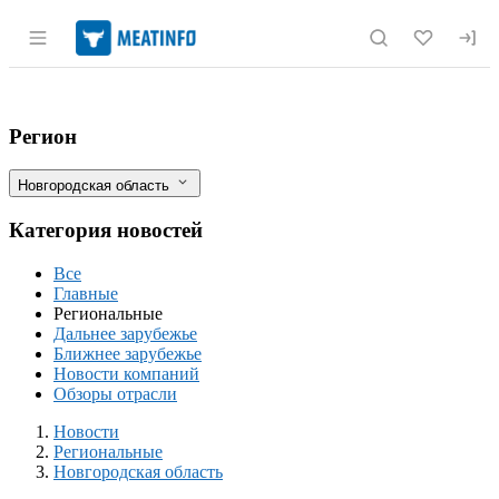
Раздел навигации по сайту meatinfo.r
Управлением Россельхознадзора в Новго
Фильтры
Регион
Новгородская область
Категория новостей
Все
Главные
Региональные
Дальнее зарубежье
Ближнее зарубежье
Новости компаний
Обзоры отрасли
Новости
Разделы
Новости
Региональные
Новгородская область