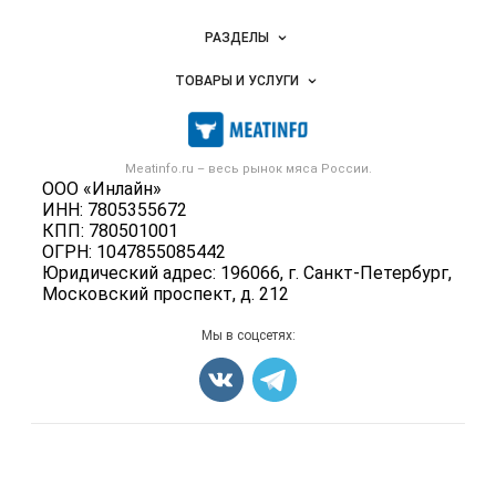
Новости Meatinfo.ru
РАЗДЕЛЫ
Услуги и цены
Объявления
ТОВАРЫ И УСЛУГИ
Размещение рекламы
Каталог компаний
Мясо, мясопродукты
Публичная оферта
Новости рынка
Скот в живом весе
Контактная информация
Форум
Meatinfo.ru – весь
рынок мяса
России.
Колбасы, сосиски, деликатесы
Политика обработки персональных данных
ООО «Инлайн»
Энциклопедия
Мясные полуфабрикаты
ИНН: 7805355672
Для СМИ
Бренды
КПП: 780501001
Мясные консервы
ОГРН: 1047855085442
Мониторинг
Мясные снеки
Юридический адрес: 196066, г. Санкт-Петербург,
Вакансии
Московский проспект, д. 212
Яйца
Блог
Добавить объявление
Мы в соцсетях:
Карта объявлений
Счетчики, авторское право, логотипы