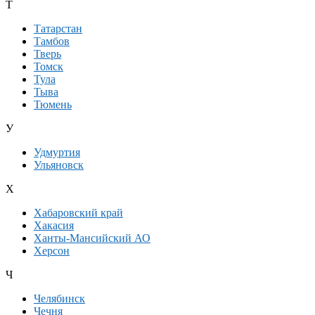
Т
Татарстан
Тамбов
Тверь
Томск
Тула
Тыва
Тюмень
У
Удмуртия
Ульяновск
Х
Хабаровский край
Хакасия
Ханты-Мансийский АО
Херсон
Ч
Челябинск
Чечня